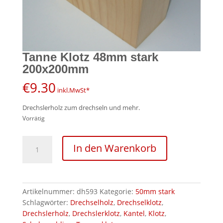
Tanne Klotz 48mm stark
200x200mm
€
9.30
inkl.MwSt*
Drechslerholz zum drechseln und mehr.
Vorrätig
Tanne
In den Warenkorb
Klotz
48mm
stark
200x200mm
Artikelnummer:
dh593
Kategorie:
50mm stark
Menge
Schlagwörter:
Drechselholz
,
Drechselklotz
,
Drechslerholz
,
Drechslerklotz
,
Kantel
,
Klotz
,