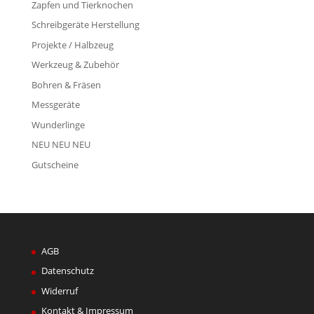
Zapfen und Tierknochen
Schreibgeräte Herstellung
Projekte / Halbzeug
Werkzeug & Zubehör
Bohren & Fräsen
Messgeräte
Wunderlinge
NEU NEU NEU
Gutscheine
AGB
Datenschutz
Widerruf
Kontakt & Impressum